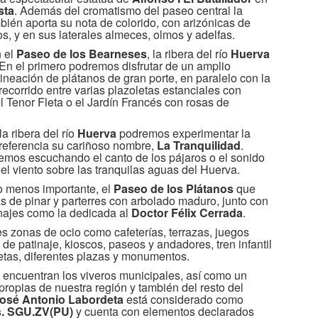
sta
. Además del cromatismo del paseo central la
ién aporta su nota de colorido, con arizónicas de
, y en sus laterales almeces, olmos y adelfas.
n el
Paseo de los Bearneses
, la ribera del río
Huerva
 En el primero podremos disfrutar de un amplio
lineación de plátanos de gran porte, en paralelo con la
ecorrido entre varias plazoletas estanciales con
l Tenor Fleta o el Jardín Francés con rosas de
a ribera del río
Huerva
podremos experimentar la
referencia su cariñoso nombre,
La Tranquilidad
.
remos escuchando el canto de los pájaros o el sonido
el viento sobre las tranquilas aguas del Huerva.
lo menos importante, el
Paseo de los Plátanos
que
as de pinar y parterres con arbolado maduro, junto con
najes como la dedicada al
Doctor Félix Cerrada
.
s zonas de ocio como cafeterías, terrazas, juegos
y de patinaje, kioscos, paseos y andadores, tren infantil
cletas, diferentes plazas y monumentos.
encuentran los viveros municipales, así como un
propias de nuestra región y también del resto del
osé Antonio Labordeta
está considerado como
s. SGU.ZV(PU)
y cuenta con elementos declarados