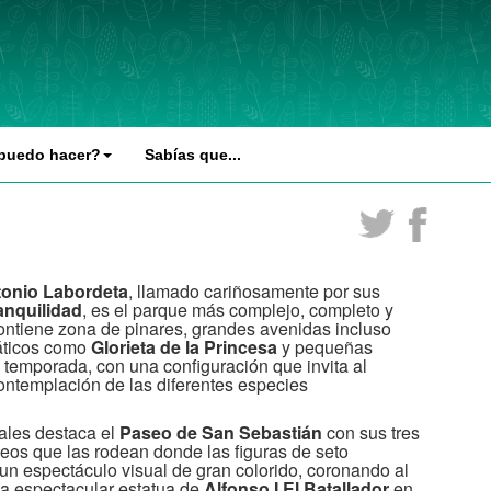
puedo hacer?
Sabías que...
tonio Labordeta
, llamado cariñosamente por sus
anquilidad
, es el parque más complejo, completo y
ntiene zona de pinares, grandes avenidas incluso
áticos como
Glorieta de la Princesa
y pequeñas
 temporada, con una configuración que invita al
contemplación de las diferentes especies
ales destaca el
Paseo de San Sebastián
con sus tres
seos que las rodean donde las figuras de seto
 un espectáculo visual de gran colorido, coronando al
la espectacular estatua de
Alfonso I El Batallador
en