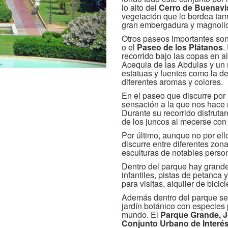
lo alto del
Cerro de Buenavi
vegetación que lo bordea tamb
gran embergadura y magnolios
Otros paseos importantes so
o el
Paseo de los Plátanos
.
recorrido bajo las copas en a
Acequia de las Abdulas y un r
estatuas y fuentes como la de
diferentes aromas y colores.
En el paseo que discurre por l
sensación a la que nos hace 
Durante su recorrido disfruta
de los juncos al mecerse con 
Por último, aunque no por el
discurre entre diferentes zon
esculturas de notables perso
Dentro del parque hay grande
infantiles, pistas de petanca 
para visitas, alquiler de bici
Además dentro del parque se 
jardín botánico con especies 
mundo. El
Parque Grande, J
Conjunto Urbano de Interé