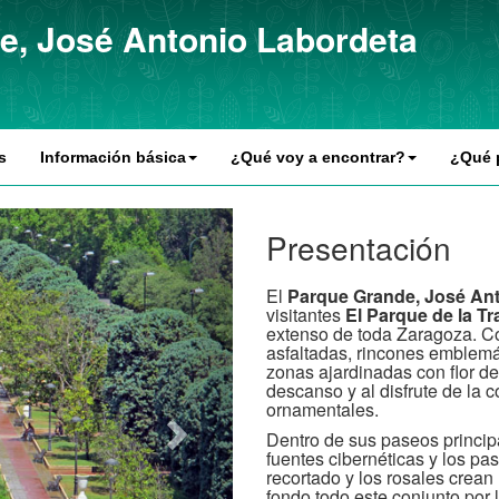
e, José Antonio Labordeta
s
Información básica
¿Qué voy a encontrar?
¿Qué 
Presentación
El
Parque Grande, José An
visitantes
El Parque de la Tr
extenso de toda Zaragoza. Co
asfaltadas, rincones emblem
zonas ajardinadas con flor de
descanso y al disfrute de la 
ornamentales.
Dentro de sus paseos princip
fuentes cibernéticas y los pa
recortado y los rosales crean
fondo todo este conjunto por 