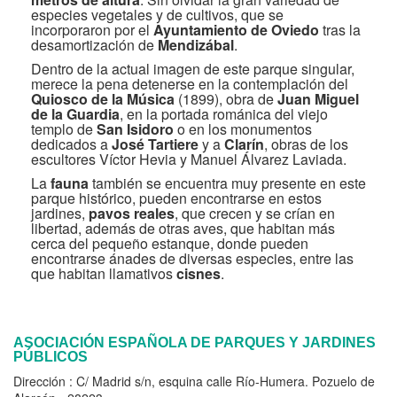
especies vegetales y de cultivos, que se
incorporaron por el
Ayuntamiento de Oviedo
tras la
desamortización de
Mendizábal
.
Dentro de la actual imagen de este parque singular,
merece la pena detenerse en la contemplación del
Quiosco de la Música
(1899), obra de
Juan Miguel
de la Guardia
, en la portada románica del viejo
templo de
San Isidoro
o en los monumentos
dedicados a
José Tartiere
y a
Clarín
, obras de los
escultores Víctor Hevia y Manuel Álvarez Laviada.
La
fauna
también se encuentra muy presente en este
parque histórico, pueden encontrarse en estos
jardines,
pavos reales
, que crecen y se crían en
libertad, además de otras aves, que habitan más
cerca del pequeño estanque, donde pueden
encontrarse ánades de diversas especies, entre las
que habitan llamativos
cisnes
.
ASOCIACIÓN ESPAÑOLA DE PARQUES Y JARDINES
PÚBLICOS
Dirección : C/ Madrid s/n, esquina calle Río-Humera. Pozuelo de