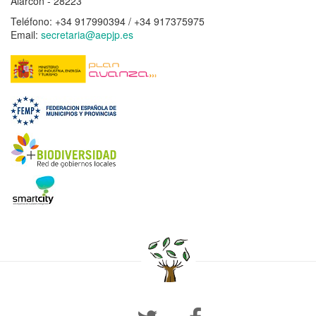
Alarcón - 28223
Teléfono:
+34 917990394 / +34 917375975
Email:
secretaria@aepjp.es