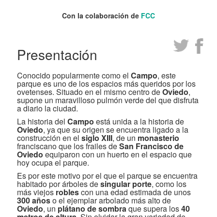
Con la colaboración de
FCC
Presentación
Conocido popularmente como el
Campo
, este
parque es uno de los espacios más queridos por los
ovetenses. Situado en el mismo centro de
Oviedo
,
supone un maravilloso pulmón verde del que disfruta
a diario la ciudad.
La historia del
Campo
está unida a la historia de
Oviedo
, ya que su origen se encuentra ligado a la
construcción en el
siglo XIII
, de un
monasterio
franciscano que los frailes de
San Francisco de
Oviedo
equiparon con un huerto en el espacio que
hoy ocupa el parque.
Es por este motivo por el que el parque se encuentra
habitado por árboles de
singular porte
, como los
más viejos
robles
con una edad estimada de unos
300 años
o el ejemplar arbolado más alto de
Oviedo
, un
plátano de sombra
que supera los
40
metros de altura
. Sin olvidar la gran variedad de